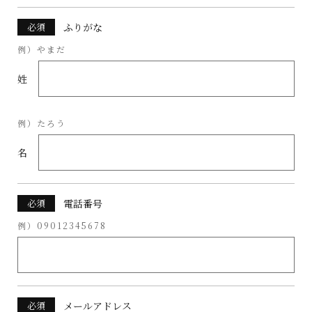
必須
ふりがな
例）やまだ
姓
例）たろう
名
必須
電話番号
例）09012345678
必須
メールアドレス