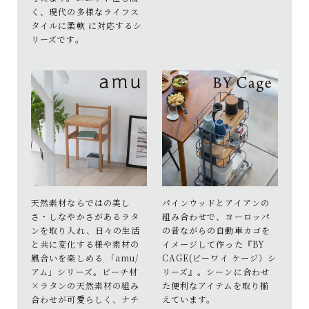
く、現代の多様なライフス
タイルに柔軟 に対応するシ
リーズです。
天然素材ならではの美し
パインウッドとアイアンの
さ・しなやかさがあるラタ
組み合わせで、ヨーロッパ
ンを取り入れ、日々の生活
の昔ながらの自動車カゴを
と共に変化する様や素材の
イメージして作った『BY
風合いを楽しめる 「amu/
CAGE(ビーワイ ケージ）シ
アム」シリーズ。ビーチ材
リーズ』。シーンに合わせ
×ラタンの天然素材の組み
た便利なアイテムを取り揃
合わせが可愛らしく、ナチ
えています。