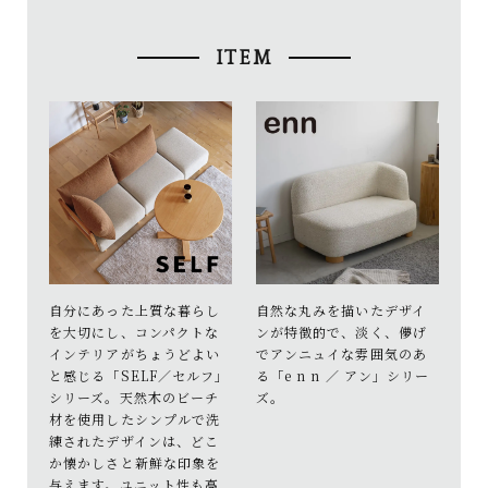
ITEM
自分にあった上質な暮らし
自然な丸みを描いたデザイ
を大切にし、コンパクトな
ンが特徴的で、淡く、儚げ
インテリアがちょうどよい
でアンニュイな雰囲気のあ
と感じる「SELF／セルフ」
る「e n n ／ アン」シリー
シリーズ。天然木のビーチ
ズ。
材を使用したシンプルで洗
練されたデザインは、どこ
か懐かしさと新鮮な印象を
与えます。ユニット性も高