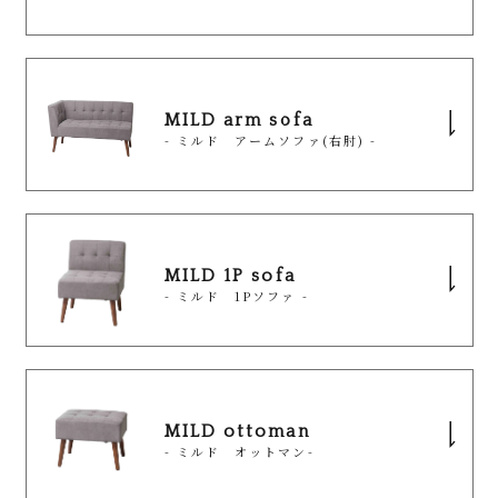
MILD arm sofa
[mild]
- ミルド アームソファ(右肘) -
MILD dining table65
- ミルド ダイニングテーブル -
ソファとダイニングを省スペース設計で組み合わせ
MILD 1P sofa
たシリーズです。
[mild]
- ミルド 1Pソファ -
65cmの正方形の天板は、ちょっとしたダイニン
MILD dining table110
グ・カフェスペースにぴったりのテーブルです。
- ミルド ダイニングテーブル -
天板・棚板のナチュラルとブラウンは木目柄、スト
ソファとダイニングを省スペース設計で組み合わせ
ーングレーは石目柄の３色展開。
MILD ottoman
たシリーズです。
- ミルド オットマン-
スタイリッシュなデザインのテーブルは、お部屋に
品番
MLD-DT65