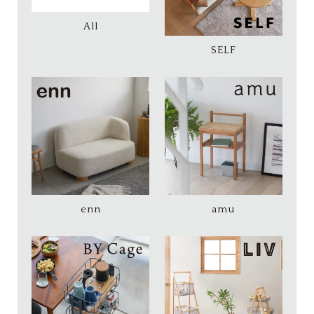
All
SELF
enn
amu