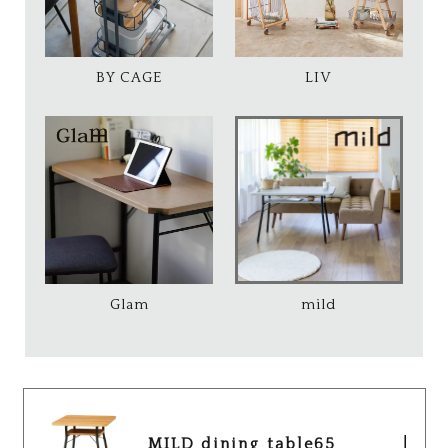
BY CAGE
LIV
Glam
mild
MILD dining table65