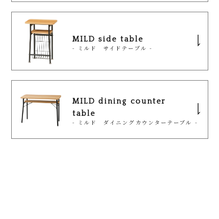
すっきりとした印象を与えてくれます。
価格
¥14,500 (税込¥15,950)
天板・棚板のナチュラルとブラウンは木目柄、スト
[mild]
MILD arm sofa
ーングレーは石目柄の３色展開。
サイズ
幅650×奥行650×高680mm
MILD side table
[mild]
- ミルド アームソファ(左肘) -
- ミルド サイドテーブル -
MILD 2P sofa
品番
MLD-DT110
- ミルド 2Pソファ -
カラー
ナチュラル/ブラウン/ストーングレー
ソファとダイニングを省スペース設計で組み合わせ
たシリーズです。
ソファとダイニングを省スペース設計で組み合わせ
価格
¥17,900 (税込¥19,690)
材質
天板・棚板：パーティクルボード(25mm厚)
リビングの間取りに合わせて自由にレイアウトがで
たシリーズです。
メラミン化粧板
MILD dining counter
サイズ
幅1100×奥行600×高680mm
き、ディープブルー・グレー・サンドベージュの3色
リビングの間取りに合わせて自由にレイアウトがで
table
フレーム：スチール 粉体塗装
- ミルド ダイニングカウンターテーブル -
展開のソファとテーブルの組み合わせによりお好み
き、ディープブルー・グレー・サンドベージュの3色
カラー
ナチュラル/ブラウン/ストーングレー
のお部屋をコーディネートできます。
特徴
・傷に強い天板と収納力をプラスした天板下の
展開のソファとテーブルの組み合わせによりお好み
[mild]
材質
棚は、日常でのちょっとした使いやすさが備わ
天板・棚板：パーティクルボード(25mm厚)
のお部屋をコーディネートできます。
MILD arm sofa
品番
MLD-LS001L
っています。
メラミン化粧板
[mild]
- ミルド アームソファ(右肘) -
品番
MLD-LS001M
フレーム：スチール 粉体塗装
価格
¥40,000 (税込¥44,000)
MILD 1P sofa
- ミルド 1Pソファ -
ソファとダイニングを省スペース設計で組み合わせ
価格
¥33,000 (税込¥36,300)
特徴
・傷に強い天板と収納力をプラスした天板下の
サイズ
幅1210×奥行620×高700mm(SH420)mm
たシリーズです。